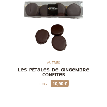
AUTRES
Découvrir
Les pétales de gingembre
confites
10,90
€
110g