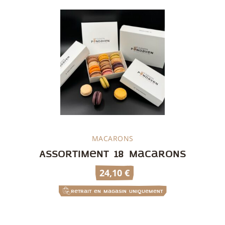
MACARONS
Découvrir
Assortiment 18 macarons
24,10
€
Retrait en magasin uniquement