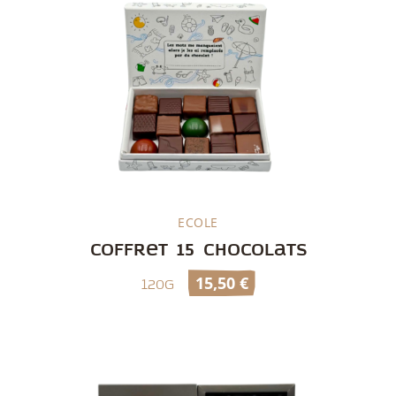
ECOLE
Découvrir
Coffret 15 chocolats
15,50
€
120g