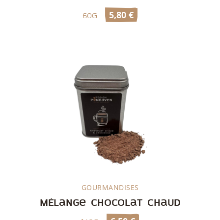
5,80
€
60g
GOURMANDISES
Découvrir
Mélange chocolat chaud