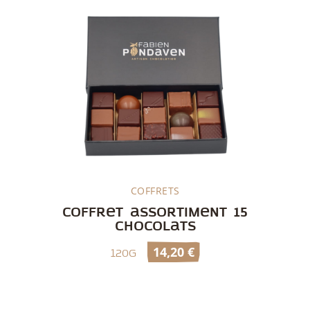
COFFRETS
Découvrir
Coffret assortiment 15
chocolats
14,20
€
120g