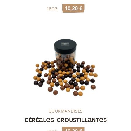
10,20
€
160g
GOURMANDISES
Découvrir
Céréales croustillantes