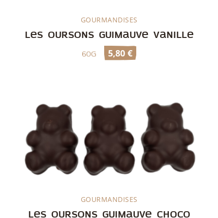
GOURMANDISES
Découvrir
Les oursons guimauve vanille
5,80
€
60g
GOURMANDISES
Découvrir
Les oursons guimauve choco