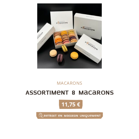
MACARONS
Découvrir
Assortiment 8 macarons
11,75
€
Retrait en magasin uniquement