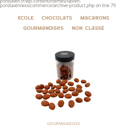
pondaven.fr/wp-content/themes/fabien-
pondaven/woocommerce/archive-product.php
on line
79
ECOLE
Chocolats
Macarons
Gourmandises
Non classé
GOURMANDISES
Découvrir