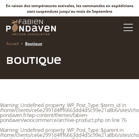
En raison des températures estivales, les commandes en expéditions
sont suspendues jusqu’au mois de Septembre
Accueil
•
Boutique
Boutique
Warning
: Undefined property: WP_Post_Type::$term_id in
/home/clients/ce6e2991d4fff6663dd4d5c99e21a8b6/sites/choc
pondaven.fr/wp-content/themes/fabien-
pondaven/woocommerce/archive-product.php
on line
76
Warning
: Undefined property: WP_Post_Type::$parent in
/home/clients/ce6e2991d4fff6663dd4d5c99e21a8b6/sites/choc