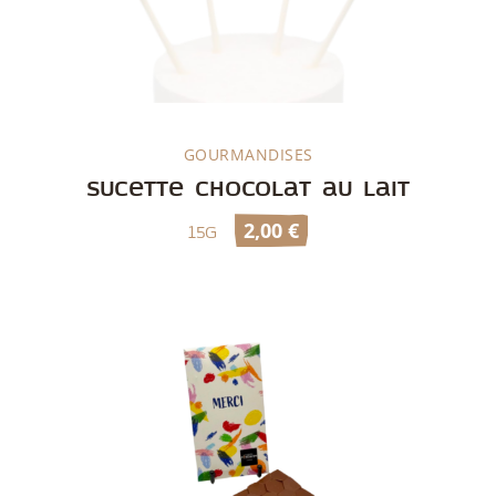
GOURMANDISES
Découvrir
Sucette chocolat au lait
2,00
€
15g