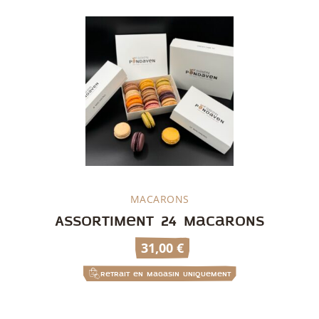
MACARONS
Découvrir
Assortiment 24 macarons
31,00
€
Retrait en magasin uniquement