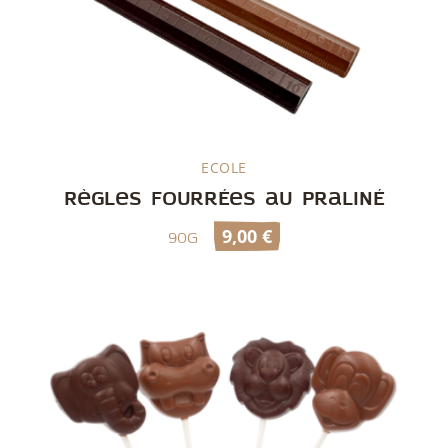
ECOLE
Découvrir
Règles fourrées au praliné
9,00
€
90g