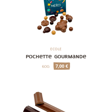
ECOLE
Découvrir
Pochette gourmande
7,00
€
60g