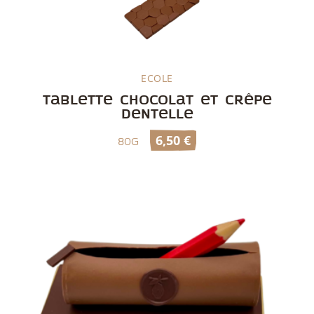
ECOLE
Découvrir
Tablette chocolat et crêpe
dentelle
6,50
€
80g