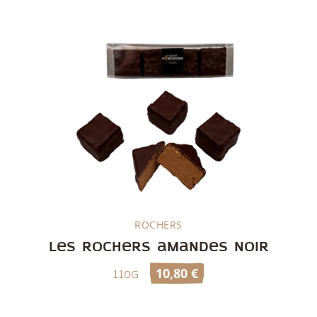
ROCHERS
Découvrir
Les rochers amandes noir
10,80
€
110g