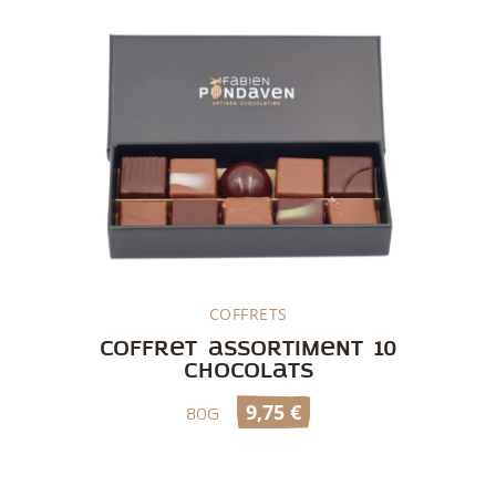
COFFRETS
Découvrir
Coffret assortiment 10
chocolats
9,75
€
80g