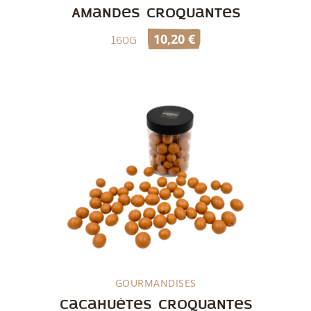
Amandes croquantes
10,20
€
160g
GOURMANDISES
Découvrir
Cacahuètes croquantes