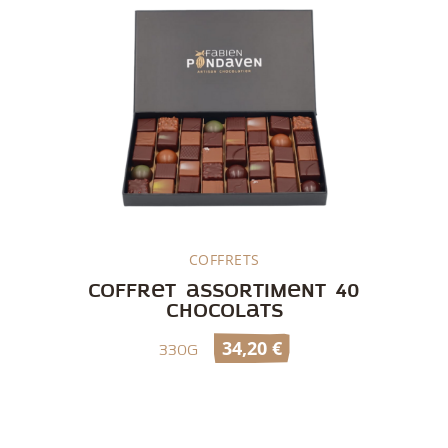
COFFRETS
Découvrir
Coffret assortiment 40
chocolats
34,20
€
330g