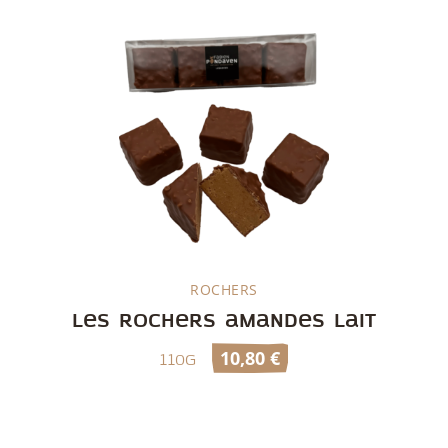
ROCHERS
Découvrir
Les rochers amandes lait
10,80
€
110g