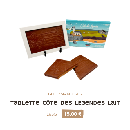
GOURMANDISES
Découvrir
Tablette Côte des Légendes Lait
15,00
€
165g