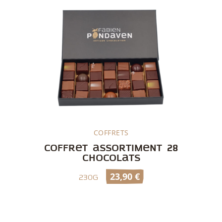
COFFRETS
Découvrir
Coffret assortiment 28
chocolats
23,90
€
230g