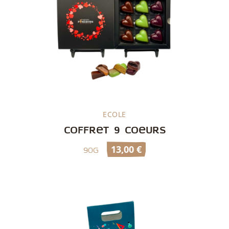
ECOLE
Découvrir
Coffret 9 coeurs
13,00
€
90g