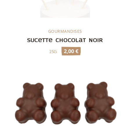
GOURMANDISES
Découvrir
Sucette chocolat noir
2,00
€
15g