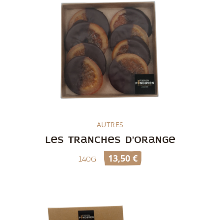
AUTRES
Découvrir
Les tranches d’orange
13,50
€
140g