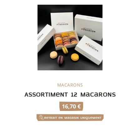
MACARONS
Découvrir
Assortiment 12 macarons
16,70
€
Retrait en magasin uniquement