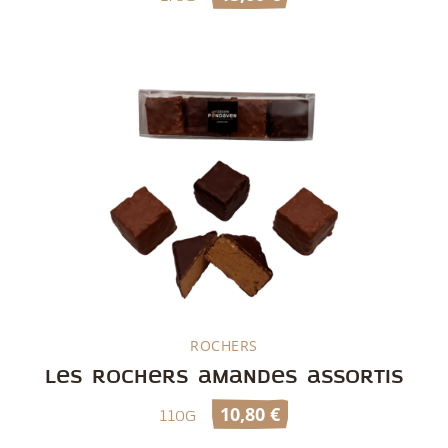
ROCHERS
Découvrir
Les rochers amandes assortis
10,80
€
110g