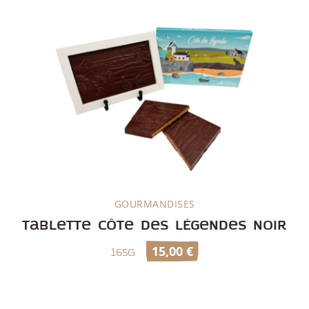
GOURMANDISES
Découvrir
Tablette Côte des Légendes Noir
15,00
€
165g