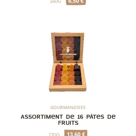
6,50
€
140g
GOURMANDISES
Découvrir
Assortiment de 16 pâtes de
fruits
13,60
€
170g