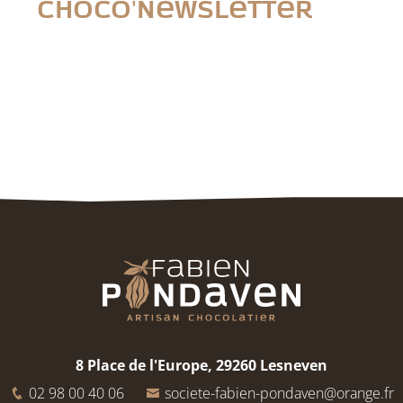
Choco'newsletter
8 Place de l'Europe, 29260 Lesneven
02 98 00 40 06
societe-fabien-pondaven@orange.fr