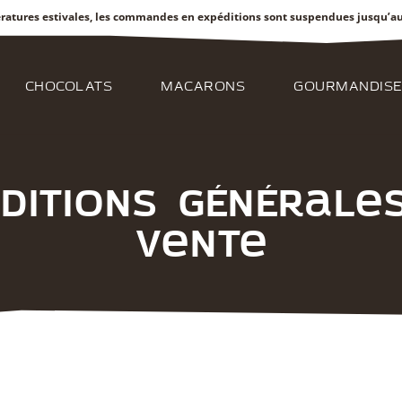
ratures estivales, les commandes en expéditions sont suspendues jusqu’
CHOCOLATS
MACARONS
GOURMANDISE
ditions Générale
Vente