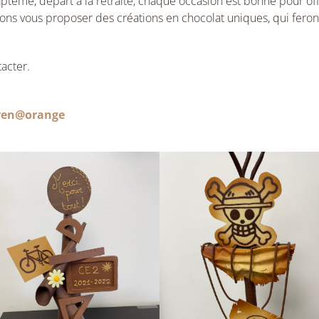
aptême, départ à la retraite, chaque occasion est bonne pour of
ns vous proposer des créations en chocolat uniques, qui feront
acter.
aven@orange