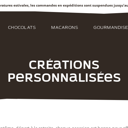
ratures estivales, les commandes en expéditions sont suspendues jusqu’
CHOCOLATS
MACARONS
GOURMANDISE
Créations
personnalisées