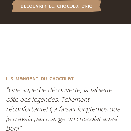
Découvrir la chocolaterie
Ils mangent du chocolat
I
"Une superbe découverte, la tablette
“L
côte des legendes. Tellement
c
réconfortante! Ça faisait longtemps que
re
je n'avais pas mangé un chocolat aussi
ch
bon!"
va