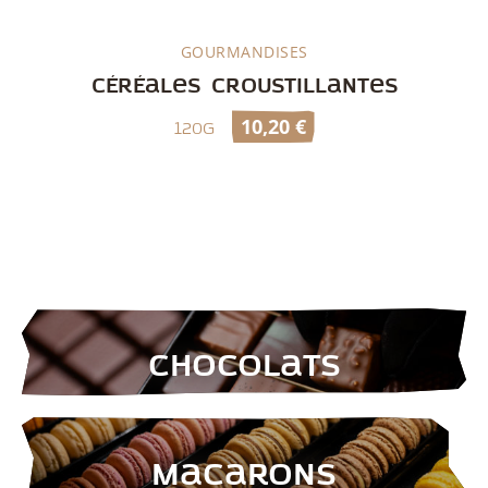
GOURMANDISES
Découvrir
Céréales croustillantes
10,20
€
120g
Chocolats
Macarons