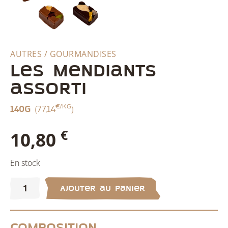
AUTRES / GOURMANDISES
Les mendiants
assorti
€/kg
140g
(77,14
)
€
10,80
En stock
quantité
de
Ajouter au panier
Les
mendiants
assorti