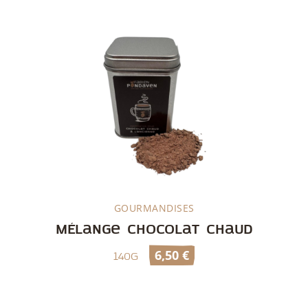
GOURMANDISES
Découvrir
Mélange chocolat chaud
6,50
€
140g