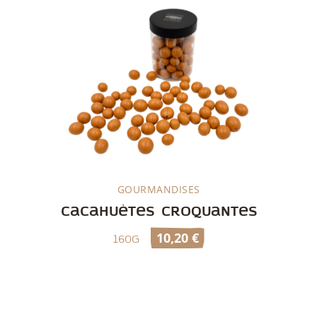
GOURMANDISES
Découvrir
Cacahuètes croquantes
10,20
€
160g