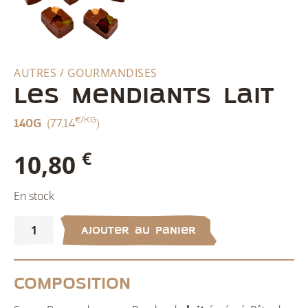
AUTRES / GOURMANDISES
Les mendiants lait
€/kg
140g
(77,14
)
€
10,80
En stock
quantité
de
Ajouter au panier
Les
mendiants
lait
Composition