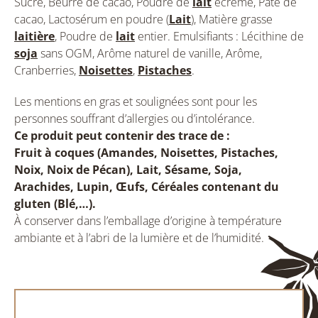
Sucre, Beurre de cacao, Poudre de
lait
écrémé, Pâte de
cacao, Lactosérum en poudre (
Lait
), Matière grasse
laitière
, Poudre de
lait
entier. Emulsifiants : Lécithine de
soja
sans OGM, Arôme naturel de vanille, Arôme,
Cranberries,
Noisettes
,
Pistaches
.
Les mentions en gras et soulignées sont pour les
personnes souffrant d’allergies ou d’intolérance.
Ce produit peut contenir des trace de :
Fruit à coques (Amandes, Noisettes, Pistaches,
Noix, Noix de Pécan), Lait, Sésame, Soja,
Arachides, Lupin, Œufs, Céréales contenant du
gluten (Blé,…).
À conserver dans l’emballage d’origine à température
ambiante et à l’abri de la lumière et de l’humidité.